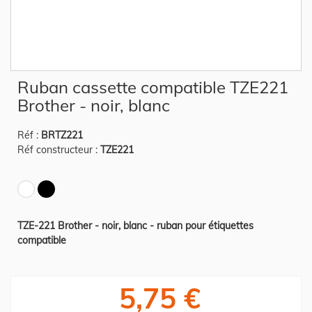
Skip
Ruban cassette compatible TZE221
to
the
Brother - noir, blanc
beginning
of
the
Réf :
BRTZ221
images
gallery
Réf constructeur :
TZE221
TZE-221 Brother - noir, blanc - ruban pour étiquettes
compatible
5,75 €