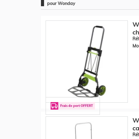
pour Wonday
Wo
ch
Réf
Mod
Wo
ca
Réf