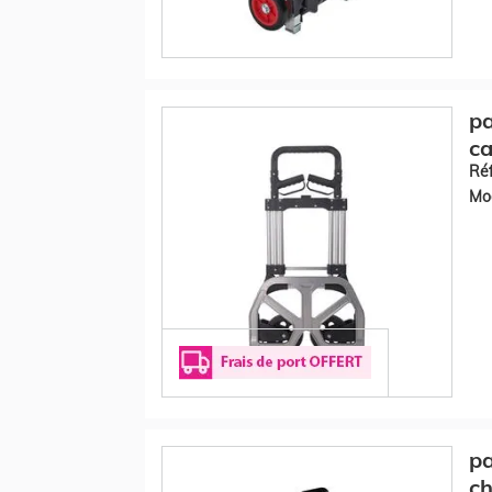
pa
ca
Réf
Mod
pa
ch