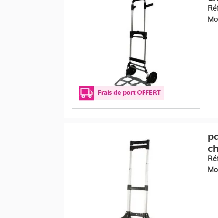
Réf
Mod
pa
ch
Réf
Mod