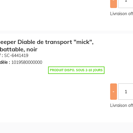
Livraison o
eeper Diable de transport "mick",
battable, noir
 :
SC-6441419
èle :
1019580000000
PRODUIT DISPO. SOUS 2-10 JOURS
-
Livraison o