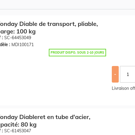
nday Diable de transport, pliable,
arge: 100 kg
 :
SC-64453049
èle :
MDI100171
PRODUIT DISPO. SOUS 2-10 JOURS
-
Livraison o
nday Diableret en tube d'acier,
pacité: 80 kg
 :
SC-61453047