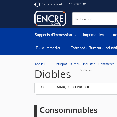
Service client : 09 51 28 81 81
Rechercher
Supports d’impression
Imprimantes
Ac
IT - Multimedia
Entrepot - Bureau - Indust
Accueil
Entrepot - Bureau - Industrie - Commerce
Diables
7
articles
PRIX
MARQUE DU PRODUIT
Consommables