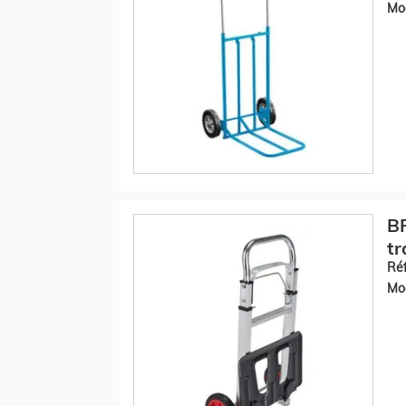
Mod
B
tr
Réf
Mod