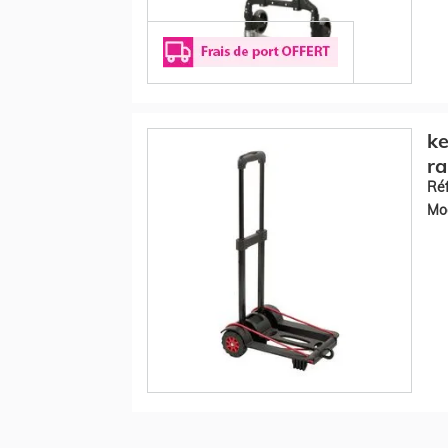
ke
ra
Réf
Mod