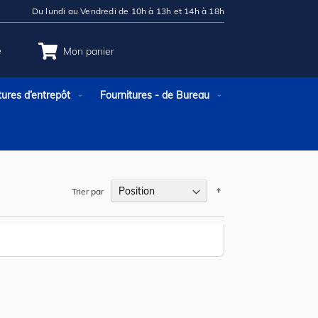
Du lundi au Vendredi de 10h à 13h et 14h à 18h
e
Mon panier
tures d’entrepôt
Fournitures - de Bureau
Par
Trier par
ordre
décroissant