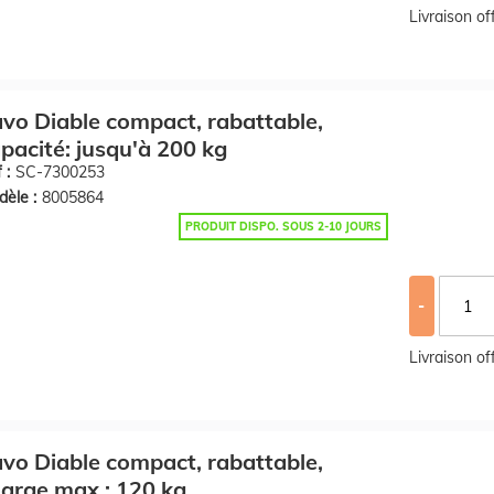
Livraison o
vo Diable compact, rabattable,
pacité: jusqu'à 200 kg
 :
SC-7300253
èle :
8005864
PRODUIT DISPO. SOUS 2-10 JOURS
-
Livraison o
vo Diable compact, rabattable,
arge max.: 120 kg