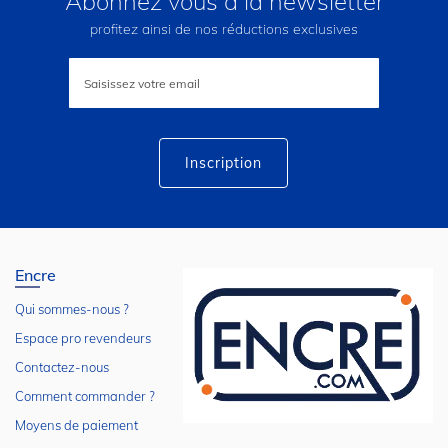
Abonnez vous à la newsletter
profitez ainsi de nos réductions exclusives
Inscription
à
notre
lettre
d’information
:
Inscription
Encre
Qui sommes-nous ?
Espace pro revendeurs
Contactez-nous
Comment commander ?
Moyens de paiement