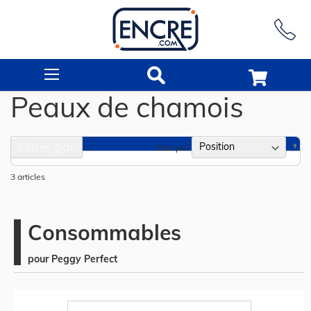
Rechercher
Peaux de chamois
Filtrer par
Pa
Trier par
or
dé
3
articles
Consommables
pour Peggy Perfect