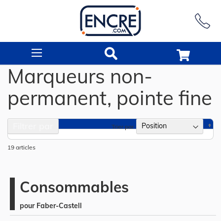
Rechercher
Marqueurs non-
permanent, pointe fine
Filtrer par
Pa
Trier par
or
dé
19
articles
Consommables
pour Faber-Castell