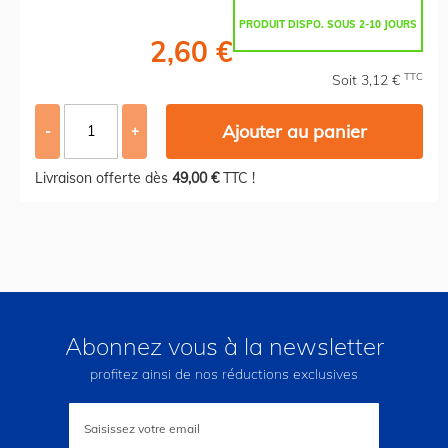
PRODUIT DISPO. SOUS 2-10 JOURS
2,60 €
TTC
Soit 3,12 €
Ajouter au panier
-
+
Livraison offerte dès
49,00 €
TTC !
Abonnez vous à la newsletter
profitez ainsi de nos réductions exclusives
Inscription
à
notre