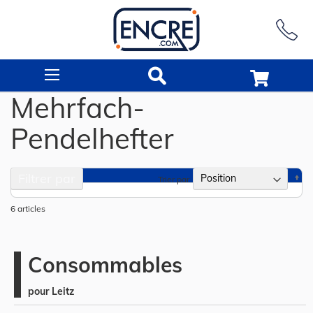
Rechercher
Mehrfach-
Pendelhefter
Filtrer par
Pa
Trier par
or
dé
6
articles
Consommables
pour Leitz