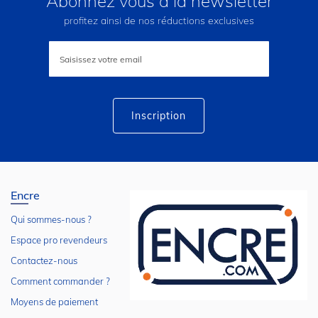
Abonnez vous à la newsletter
profitez ainsi de nos réductions exclusives
Inscription
à
notre
lettre
d’information
:
Inscription
Encre
Qui sommes-nous ?
Espace pro revendeurs
Contactez-nous
Comment commander ?
Moyens de paiement