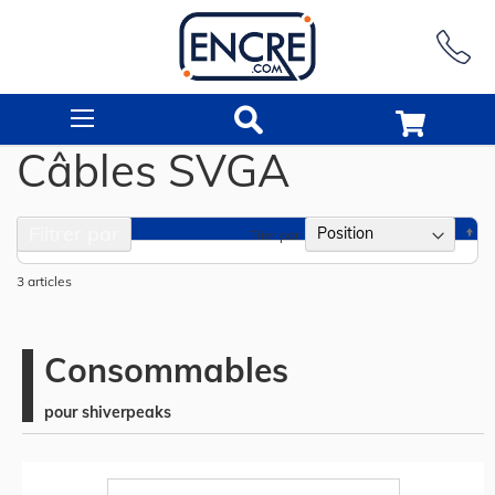
Rechercher
Câbles SVGA
Filtrer par
Pa
Trier par
or
dé
3
articles
Consommables
pour shiverpeaks