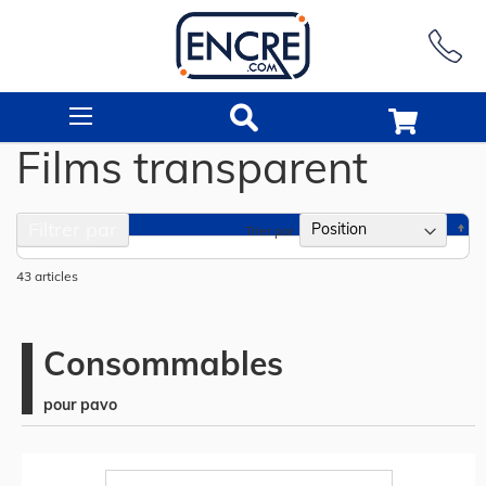
Rechercher
Films transparent
Filtrer par
Pa
Trier par
or
dé
43
articles
Consommables
pour pavo