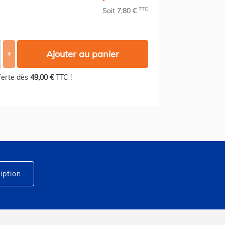
TTC
Soit 7,80 €
Ajouter au panier
+
fferte dès
49,00 €
TTC !
iption