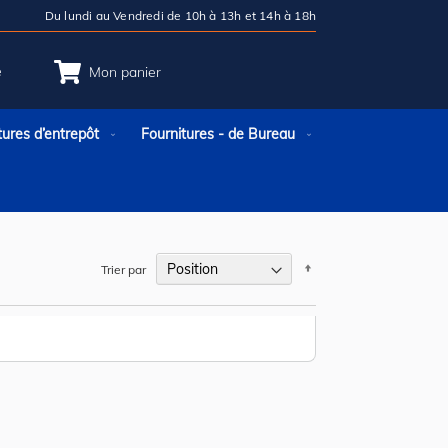
Du lundi au Vendredi de 10h à 13h et 14h à 18h
e
Mon panier
tures d’entrepôt
Fournitures - de Bureau
Par
Trier par
ordre
décroissant