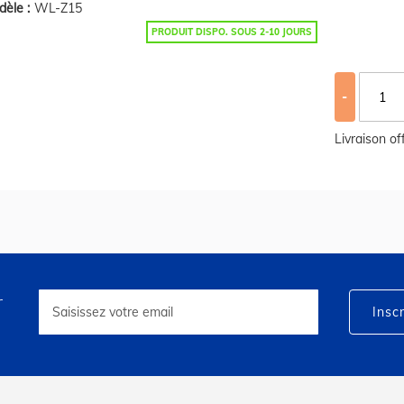
èle :
WL-Z15
PRODUIT DISPO. SOUS 2-10 JOURS
-
Livraison o
r
Inscription
à
Inscr
notre
lettre
d’information
: