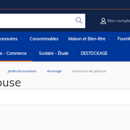
Mon compt
Rechercher
cessoires
Consommables
Maison et Bien-être
Fourni
rie - Commerce
Scolaire - Étude
DESTOCKAGE
Jardin:accessoires
Arrosage
Arroseurs de pelouse
ouse