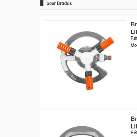
pour Bradas
Br
LI
Réf
Mod
Br
LI
Réf