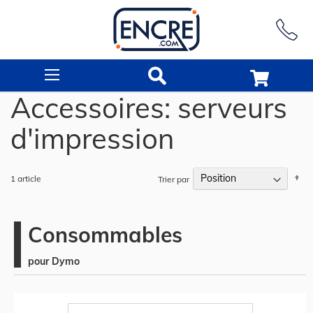
Rechercher
Accessoires: serveurs
d'impression
Pa
1
article
Trier par
or
dé
Consommables
pour Dymo