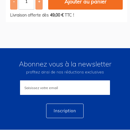
Ajouter au panier
-
+
Livraison offerte dès
49,00 €
TTC !
Abonnez vous à la newsletter
profitez ainsi de nos réductions exclusives
Inscription
à
notre
lettre
d’information
:
Inscription