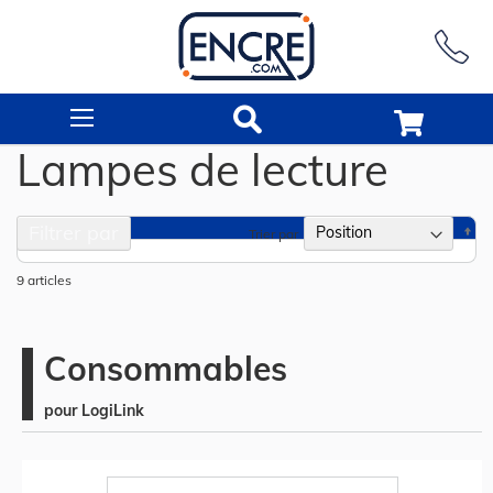
Rechercher
Lampes de lecture
Filtrer par
Pa
Trier par
or
dé
9
articles
Consommables
pour LogiLink