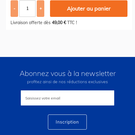
Ajouter au panier
-
+
Livraison offerte dès
49,00 €
TTC !
Abonnez vous à la newsletter
profitez ainsi de nos réductions exclusives
Inscription
à
notre
lettre
d’information
:
Inscription