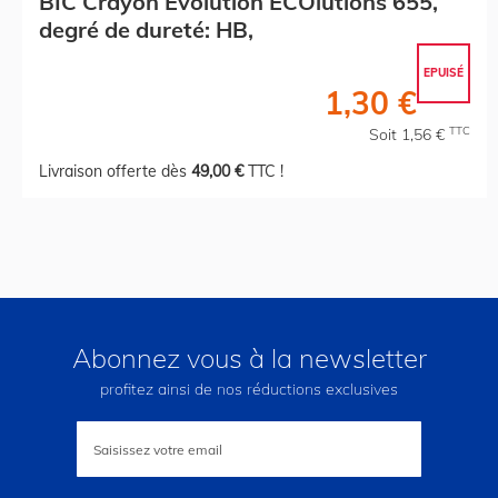
BIC Crayon Evolution ECOlutions 655,
degré de dureté: HB,
EPUISÉ
1,30 €
TTC
Soit 1,56 €
Livraison offerte dès
49,00 €
TTC !
Abonnez vous à la newsletter
profitez ainsi de nos réductions exclusives
Inscription
à
notre
lettre
d’information