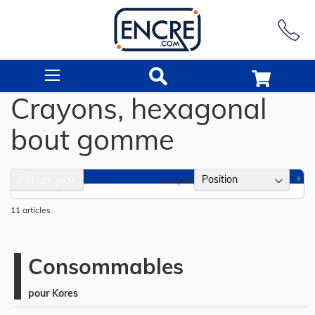
Rechercher
Crayons, hexagonal
bout gomme
Filtrer par
Pa
Trier par
or
dé
11
articles
Consommables
pour Kores