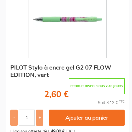
PILOT Stylo à encre gel G2 07 FLOW
EDITION, vert
PRODUIT DISPO. SOUS 2-10 JOURS
2,60 €
TTC
Soit 3,12 €
Ajouter au panier
-
+
Livraison offerte dès
49,00 €
TTC !