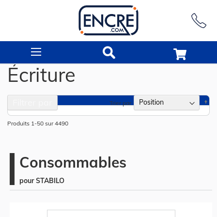
Rechercher
Écriture
Filtrer par
Pa
Trier par
or
dé
Produits
1
-
50
sur
4490
Consommables
pour STABILO