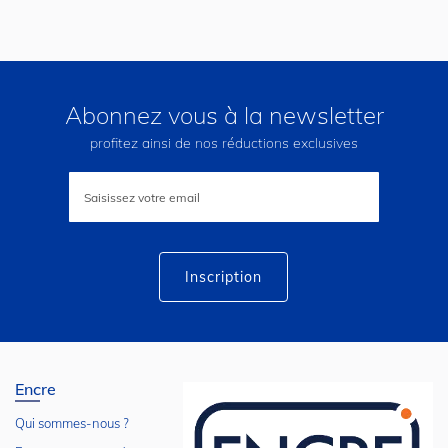
Abonnez vous à la newsletter
profitez ainsi de nos réductions exclusives
Inscription
à
notre
lettre
d’information
:
Inscription
Encre
Qui sommes-nous ?