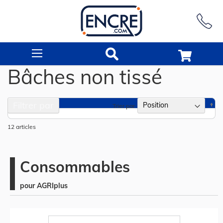
Rechercher
Bâches non tissé
Filtrer par
Pa
Trier par
or
dé
12
articles
Consommables
pour AGRIplus