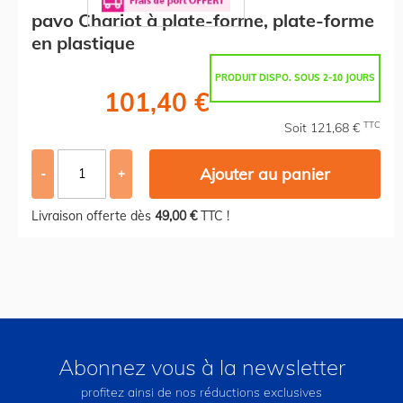
pavo Chariot à plate-forme, plate-forme
en plastique
PRODUIT DISPO. SOUS 2-10 JOURS
101,40 €
TTC
Soit 121,68 €
Ajouter au panier
-
+
Livraison offerte dès
49,00 €
TTC !
Abonnez vous à la newsletter
profitez ainsi de nos réductions exclusives