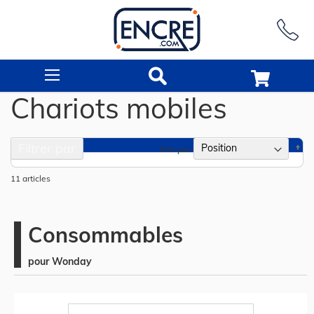
Rechercher
Chariots mobiles
Filtrer par
Pa
Trier par
or
dé
11
articles
Consommables
pour Wonday