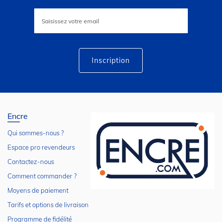
Inscription
à
notre
lettre
d’information
:
Inscription
Encre
Qui sommes-nous ?
Espace pro revendeurs
Contactez-nous
Comment commander ?
Moyens de paiement
Tarifs et options de livraison
Programme de fidélité