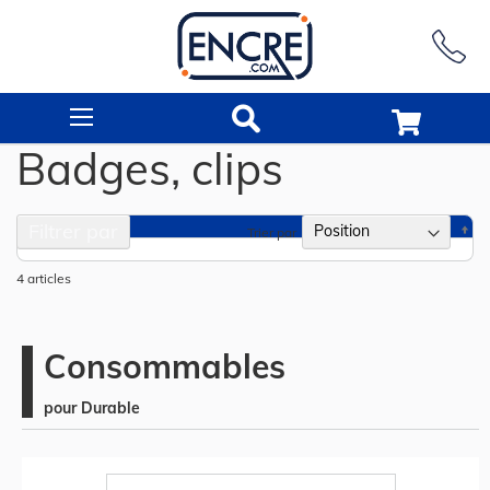
Rechercher
Badges, clips
Filtrer par
Pa
Trier par
or
dé
4
articles
Consommables
pour Durable