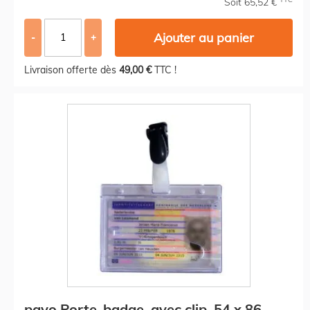
Soit 65,52 €
Ajouter au panier
-
+
Livraison offerte dès
49,00 €
TTC !
pavo Porte-badge, avec clip, 54 x 86