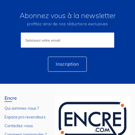
Abonnez vous à la newsletter
profitez ainsi de nos réductions exclusives
Inscription
à
notre
lettre
d’information
:
Inscription
Encre
Qui sommes-nous ?
Espace pro revendeurs
Contactez-nous
Comment commander ?