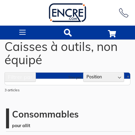
Rechercher
Caisses à outils, non
équipé
Filtrer par
Pa
Trier par
or
dé
3
articles
Consommables
pour allit