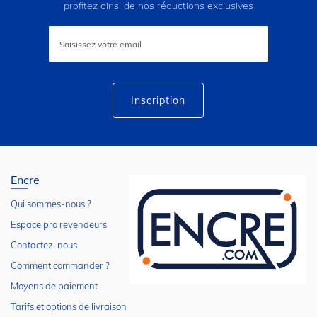
profitez ainsi de nos réductions exclusives
Inscription
à
notre
lettre
d’information
:
Inscription
Encre
Qui sommes-nous ?
Espace pro revendeurs
Contactez-nous
Comment commander ?
Moyens de paiement
Tarifs et options de livraison