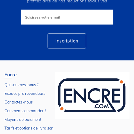
profitez ainsi de nos réductions exclusives
Inscription
à
notre
lettre
d’information
:
Inscription
Encre
Qui sommes-nous ?
Espace pro revendeurs
Contactez-nous
Comment commander ?
Moyens de paiement
Tarifs et options de livraison