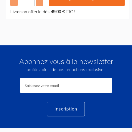
Livraison offerte dès
49,00 €
TTC !
Abonnez vous à la newsletter
profitez ainsi de nos réductions exclusives
Inscription
à
notre
lettre
d’information
:
Inscription