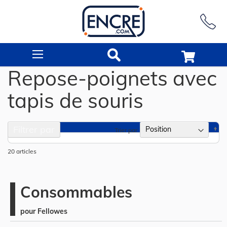
Rechercher
Repose-poignets avec
tapis de souris
Filtrer par
Pa
Trier par
or
dé
20
articles
Consommables
pour Fellowes