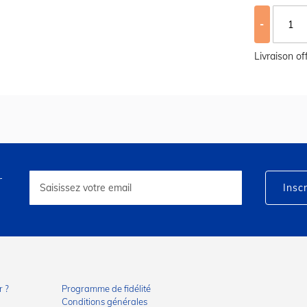
-
Livraison o
r
Inscription
à
Inscr
notre
lettre
d’information
:
 ?
Programme de fidélité
Conditions générales