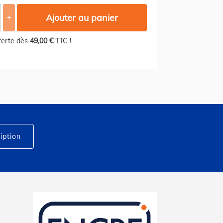
Ajouter au panier
+
fferte dès
49,00 €
TTC !
iption