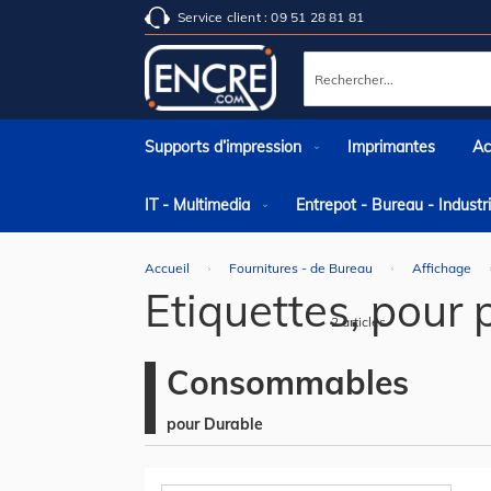
Service client : 09 51 28 81 81
Rechercher
Supports d’impression
Imprimantes
Ac
IT - Multimedia
Entrepot - Bureau - Indust
Accueil
Fournitures - de Bureau
Affichage
Etiquettes, pour
2
articles
Consommables
pour Durable