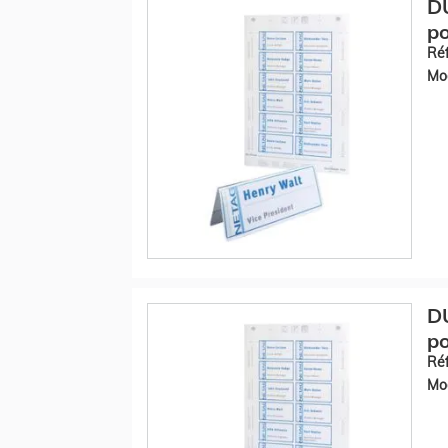
D
po
Réf
Mod
D
po
Réf
Mod