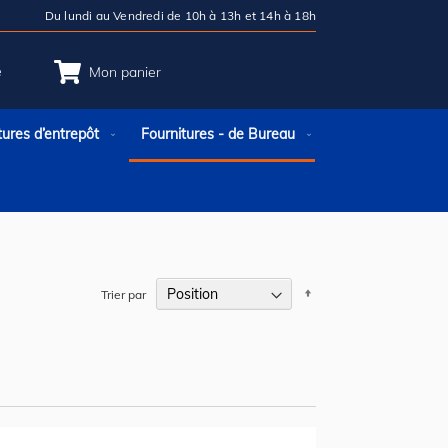
Du lundi au Vendredi de 10h à 13h et 14h à 18h
e
Mon panier
tures d’entrepôt
Fournitures - de Bureau
Par
Trier par
ordre
décroissant