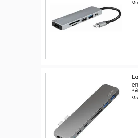
Mod
Lo
en
Réf
Mod