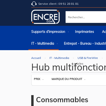
Service client : 09 51 28 81 81
Rechercher
Supports d’impression
Imprimantes
Ac
IT - Multimedia
Entrepot - Bureau - Indust
Accueil
IT - Multimedia
USB & FireWire
Hub multifonctio
4
articles
PRIX
MARQUE DU PRODUIT
Consommables