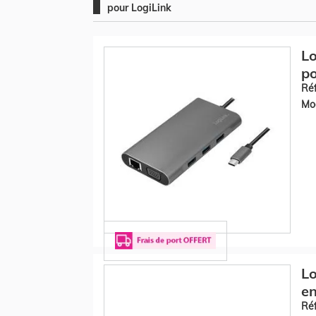
pour LogiLink
Lo
po
Réf
Mod
Lo
en
Réf