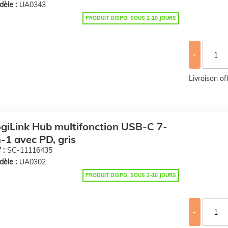
èle :
UA0343
PRODUIT DISPO. SOUS 2-10 JOURS
-
Livraison o
giLink Hub multifonction USB-C 7-
-1 avec PD, gris
 :
SC-11116435
èle :
UA0302
PRODUIT DISPO. SOUS 2-10 JOURS
-