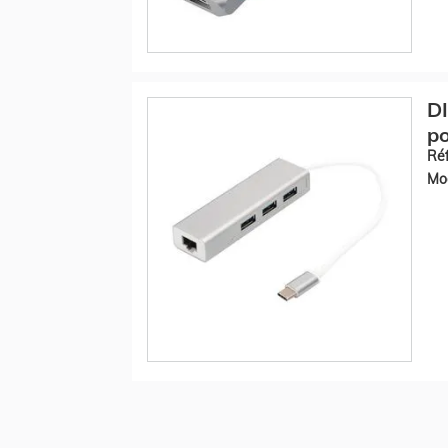
DI
po
Réf
Mod