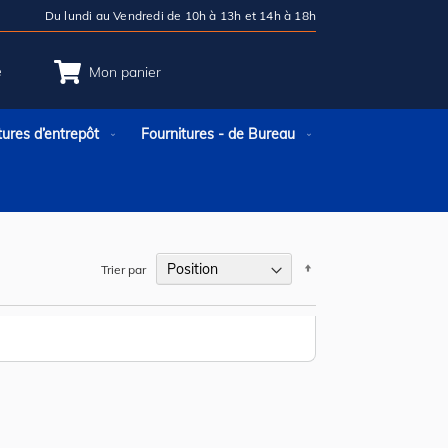
Du lundi au Vendredi de 10h à 13h et 14h à 18h
e
Mon panier
tures d’entrepôt
Fournitures - de Bureau
Par
Trier par
ordre
décroissant