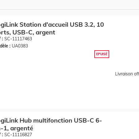
giLink Station d'accueil USB 3.2, 10
rts, USB-C, argent
 :
SC-11117463
èle :
UA0383
EPUISÉ
Livraison o
giLink Hub multifonction USB-C 6-
-1, argenté
 :
SC-11116827