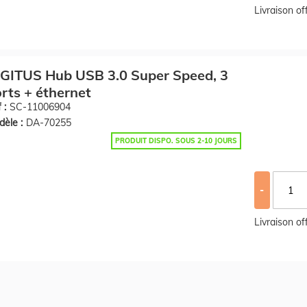
Livraison o
GITUS Hub USB 3.0 Super Speed, 3
rts + éthernet
 :
SC-11006904
èle :
DA-70255
PRODUIT DISPO. SOUS 2-10 JOURS
-
Livraison o