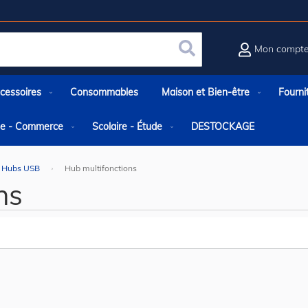
Mon compt
Rechercher
cessoires
Consommables
Maison et Bien-être
Fourni
rie - Commerce
Scolaire - Étude
DESTOCKAGE
Hubs USB
Hub multifonctions
ns