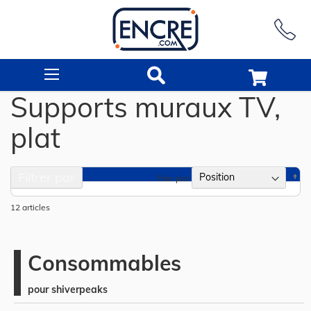
Rechercher
Supports muraux TV,
plat
Filtrer par
Pa
Trier par
or
dé
12
articles
Consommables
pour shiverpeaks