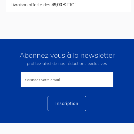
Livraison offerte dès
49,00 €
TTC !
Abonnez vous à la newsletter
profitez ainsi de nos réductions exclusives
Inscription
à
notre
lettre
d’information
:
Inscription