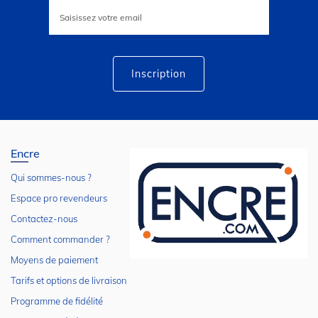
Inscription
à
notre
lettre
d’information
:
Inscription
Encre
Qui sommes-nous ?
Espace pro revendeurs
Contactez-nous
Comment commander ?
Moyens de paiement
Tarifs et options de livraison
Programme de fidélité