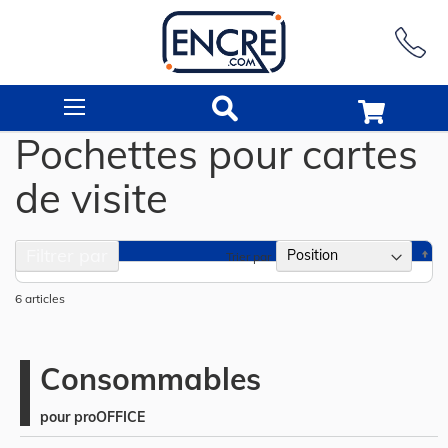
Rechercher
Pochettes pour cartes
de visite
Filtrer par
Pa
Trier par
or
dé
6
articles
Consommables
pour proOFFICE