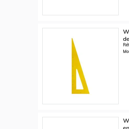
Wo
de
Réf
Mod
Wo
en