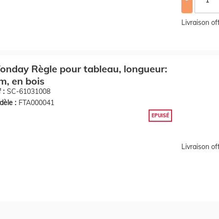
Livraison o
nday Règle pour tableau, longueur:
m, en bois
 :
SC-61031008
èle :
FTA000041
EPUISÉ
Livraison o