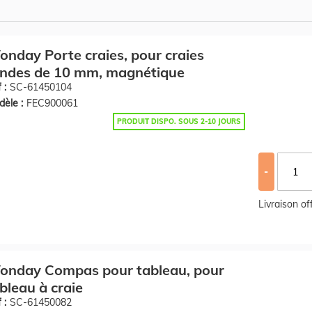
nday Porte craies, pour craies
ondes de 10 mm, magnétique
 :
SC-61450104
èle :
FEC900061
PRODUIT DISPO. SOUS 2-10 JOURS
-
Livraison o
onday Compas pour tableau, pour
bleau à craie
 :
SC-61450082