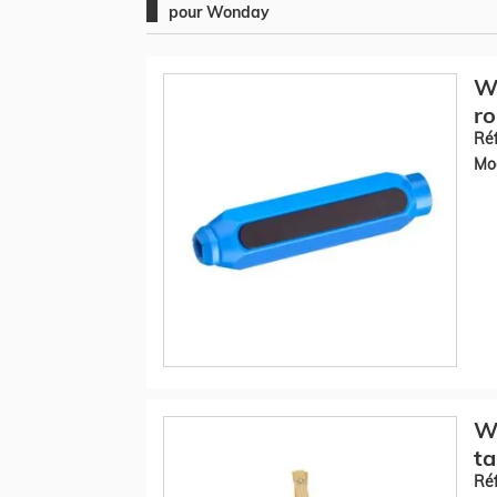
pour Wonday
Wo
r
Réf
Mod
W
ta
Réf