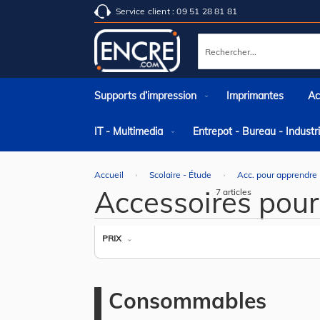
Service client : 09 51 28 81 81
Rechercher
Supports d’impression
Imprimantes
Ac
IT - Multimedia
Entrepot - Bureau - Indust
Accueil
Scolaire - Étude
Acc. pour apprendre
Accessoires pour
7
articles
PRIX
Consommables