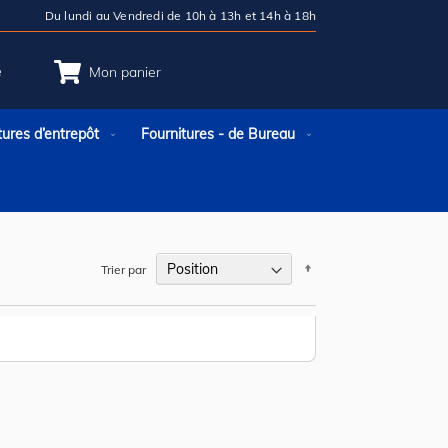
Du lundi au Vendredi de 10h à 13h et 14h à 18h
e
Mon panier
tures d’entrepôt
Fournitures - de Bureau
Par
Trier par
ordre
décroissant