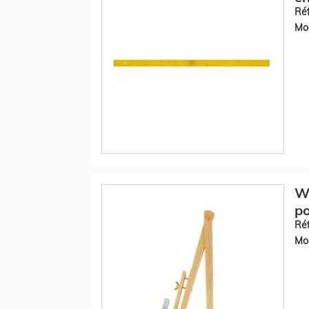
Réf
Mod
W
p
Réf
Mod