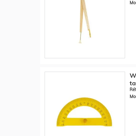
Mod
W
ta
Réf
Mod