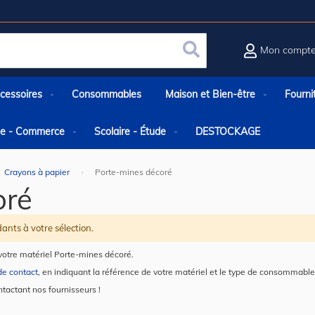
Mon compt
Rechercher
cessoires
Consommables
Maison et Bien-être
Fourni
rie - Commerce
Scolaire - Étude
DESTOCKAGE
Crayons à papier
Porte-mines décoré
oré
ants à votre sélection.
otre matériel Porte-mines décoré.
de contact
, en indiquant la référence de votre matériel et le type de consommable
ntactant nos fournisseurs !