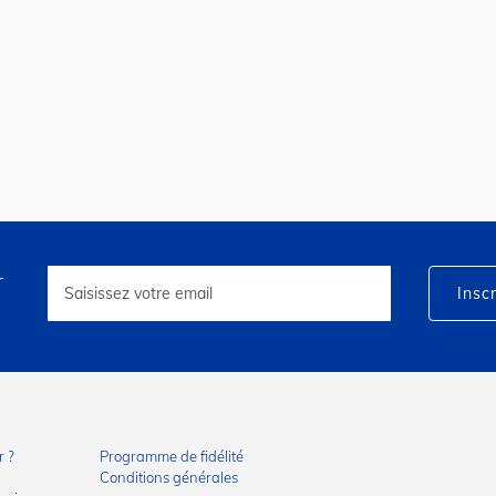
r
Inscription
à
Inscr
notre
lettre
d’information
:
 ?
Programme de fidélité
Conditions générales