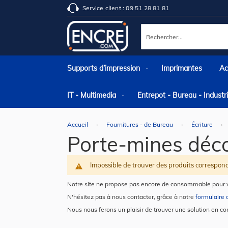
Service client : 09 51 28 81 81
Rechercher
Supports d’impression
Imprimantes
Ac
IT - Multimedia
Entrepot - Bureau - Indust
Accueil
Fournitures - de Bureau
Écriture
Porte-mines déc
Impossible de trouver des produits correspond
Notre site ne propose pas encore de consommable pour v
N'hésitez pas à nous contacter, grâce à notre
formulaire 
Nous nous ferons un plaisir de trouver une solution en co