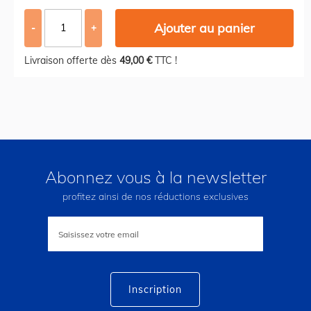
Ajouter au panier
-
+
Livraison offerte dès
49,00 €
TTC !
Abonnez vous à la newsletter
profitez ainsi de nos réductions exclusives
Inscription
à
notre
lettre
d’information
:
Inscription