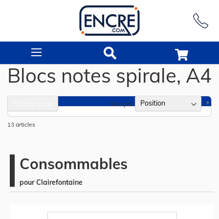
Rechercher
Blocs notes spirale, A4
Filtrer par
Pa
Trier par
or
dé
13
articles
Consommables
pour Clairefontaine