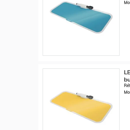
Mod
LE
bu
Réf
Mod