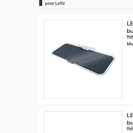
pour Leitz
LE
bu
Réf
Mod
LE
bu
Réf