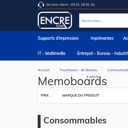
Service client : 09 51 28 81 81
Rechercher
Supports d’impression
Imprimantes
Ac
IT - Multimedia
Entrepot - Bureau - Indust
Accueil
Fournitures - de Bureau
Communicat
Memoboards
4
articles
PRIX
MARQUE DU PRODUIT
Consommables