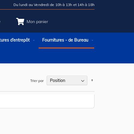
Du lundi au Vendredi de 10h à 13h et 14h à 18h
e
Mon panier
tures d’entrepôt
Fournitures - de Bureau
Par
Trier par
ordre
décroissant