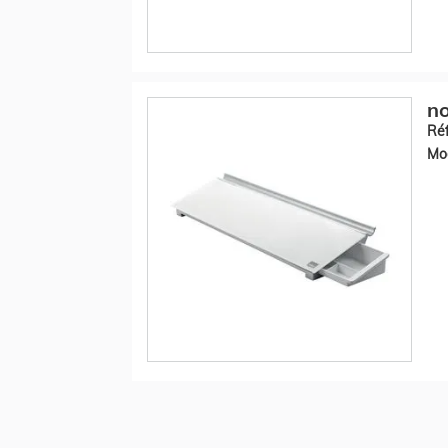
no
Réf
Mod