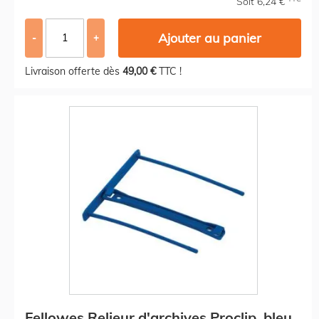
Soit 6,24 €
Ajouter au panier
-
+
Livraison offerte dès
49,00 €
TTC !
Fellowes Relieur d'archives Proclip, bleu