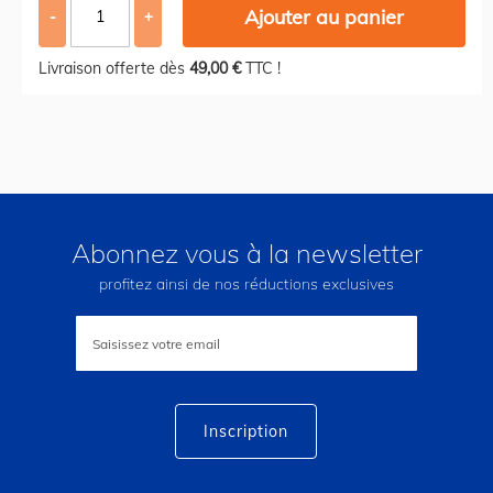
Ajouter au panier
-
+
Livraison offerte dès
49,00 €
TTC !
Abonnez vous à la newsletter
profitez ainsi de nos réductions exclusives
Inscription
à
notre
lettre
d’information
:
Inscription