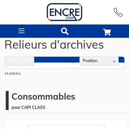
Rechercher
Relieurs d'archives
Filtrer par
Pa
Trier par
or
dé
14
articles
Consommables
pour CAPI CLASS