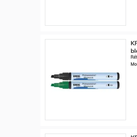
K
bl
Réf
Mod