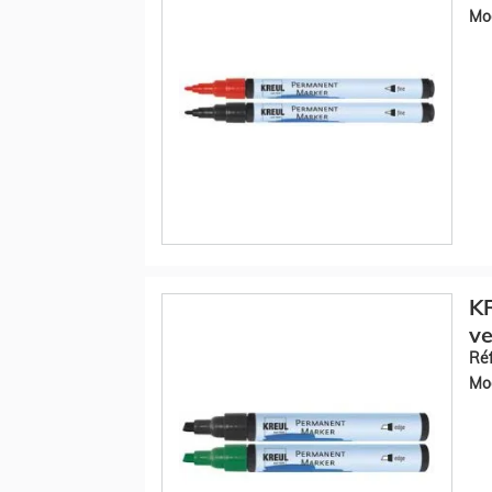
Mod
K
ve
Réf
Mod