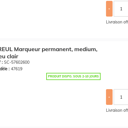
-
Livraison o
REUL Marqueur permanent, medium,
eu clair
 :
SC-57602600
èle :
47619
PRODUIT DISPO. SOUS 2-10 JOURS
-
Livraison o