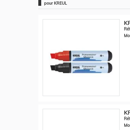
pour KREUL
KR
Réf
Mod
KR
Réf
Mod