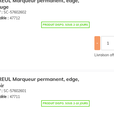
REUL Marqueur permanent, edge,
ouge
 :
SC-57602602
èle :
47712
PRODUIT DISPO. SOUS 2-10 JOURS
-
Livraison o
REUL Marqueur permanent, edge,
ir
 :
SC-57602601
èle :
47711
PRODUIT DISPO. SOUS 2-10 JOURS