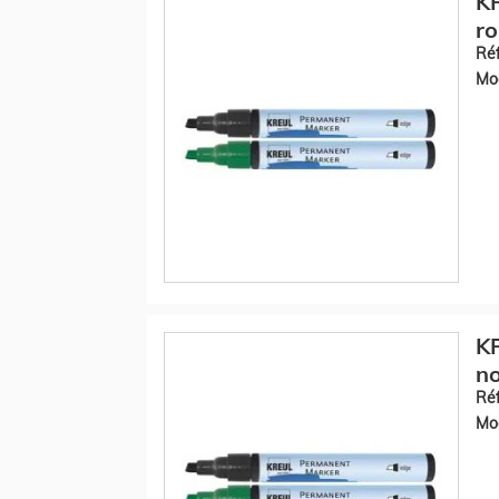
K
r
Réf
Mod
K
no
Réf
Mod