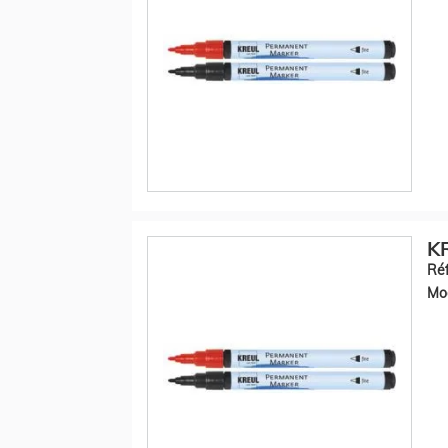
KR
Réf
Mod