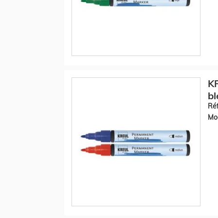
K
bl
Réf
Mod