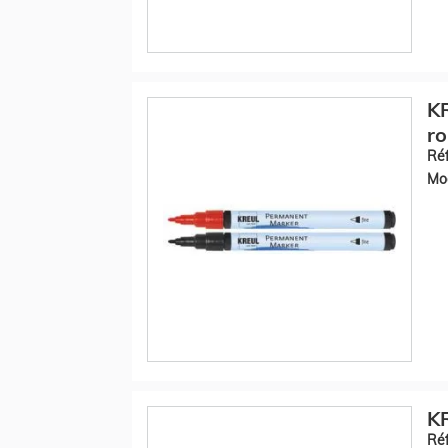
KR
r
Réf
Mod
KR
Réf