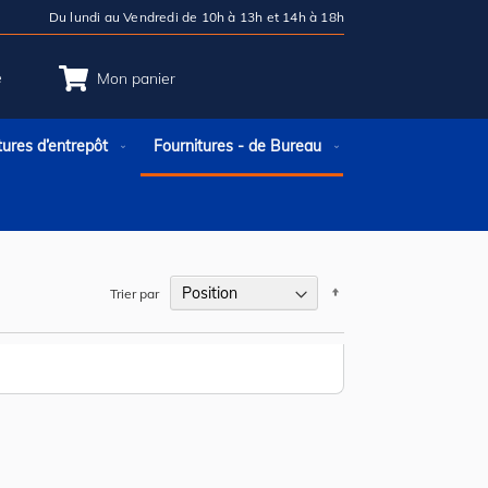
Du lundi au Vendredi de 10h à 13h et 14h à 18h
e
Mon panier
tures d’entrepôt
Fournitures - de Bureau
Par
Trier par
ordre
décroissant