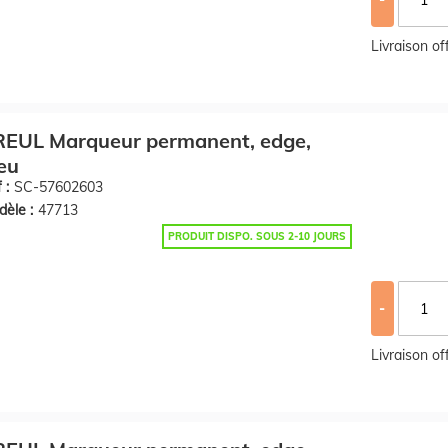
Livraison o
REUL Marqueur permanent, edge,
eu
 :
SC-57602603
èle :
47713
PRODUIT DISPO. SOUS 2-10 JOURS
-
Livraison o