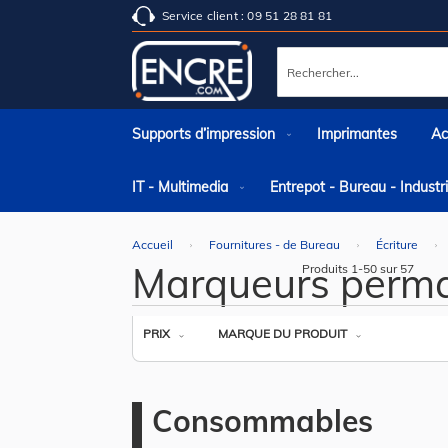
Service client : 09 51 28 81 81
Rechercher
Supports d’impression
Imprimantes
Ac
IT - Multimedia
Entrepot - Bureau - Indust
Accueil
Fournitures - de Bureau
Écriture
Marqueurs perm
Produits
1
-
50
sur
57
PRIX
MARQUE DU PRODUIT
Consommables