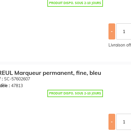
PRODUIT DISPO. SOUS 2-10 JOURS
-
Livraison o
EUL Marqueur permanent, fine, bleu
 :
SC-57602607
èle :
47813
PRODUIT DISPO. SOUS 2-10 JOURS
-