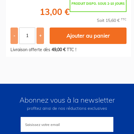
PRODUIT DISPO. SOUS 2-10 JOURS
13,00 €
TTC
Soit 15,60 €
Ajouter au panier
-
+
Livraison offerte dès
49,00 €
TTC !
Abonnez vous à la newsletter
profitez ainsi de nos réductions exclusives
Inscription
à
notre
lettre