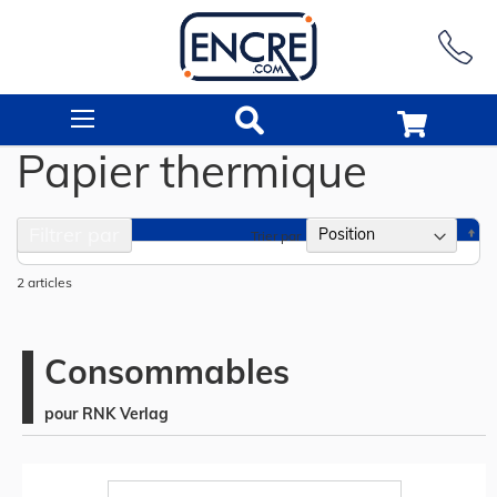
Rechercher
Papier thermique
Filtrer par
Pa
Trier par
or
dé
2
articles
Consommables
pour RNK Verlag