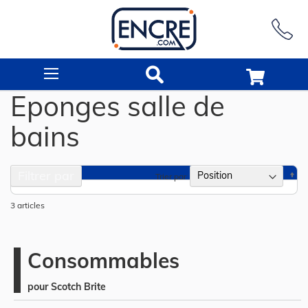
Rechercher
Eponges salle de
bains
Filtrer par
Pa
Trier par
or
dé
3
articles
Consommables
pour Scotch Brite