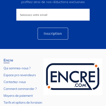
profitez ainsi de nos réductions exclusives
Inscription
à
notre
lettre
d’information
:
Inscription
Encre
Qui sommes-nous ?
Espace pro revendeurs
Contactez-nous
Comment commander ?
Moyens de paiement
Tarifs et options de livraison