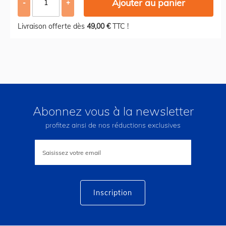
Ajouter au panier
-
+
Livraison offerte dès
49,00 €
TTC !
Abonnez vous à la newsletter
profitez ainsi de nos réductions exclusives
Inscription
à
notre
lettre
d’information
:
Inscription