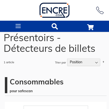
Rechercher
Présentoirs -
Détecteurs de billets
Pa
1
article
Trier par
or
dé
Consommables
pour safescan