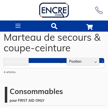
Rechercher
Marteau de secours &
coupe-ceinture
Filtrer par
Pa
Trier par
or
dé
4
articles
Consommables
pour FIRST AID ONLY