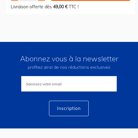
Livraison offerte dès
49,00 €
TTC !
Abonnez vous à la newsletter
profitez ainsi de nos réductions exclusives
Inscription
à
notre
lettre
d’information
:
Inscription