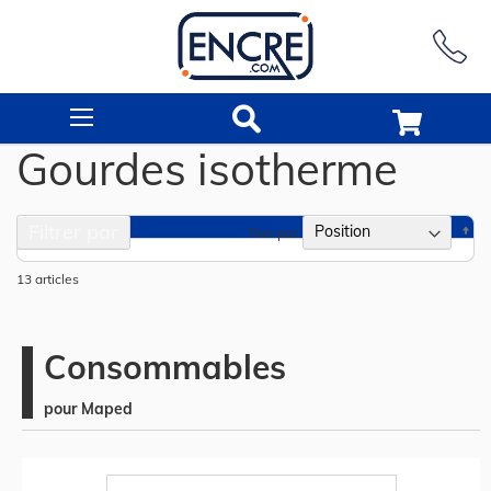
Rechercher
Gourdes isotherme
Filtrer par
Pa
Trier par
or
dé
13
articles
Consommables
pour Maped