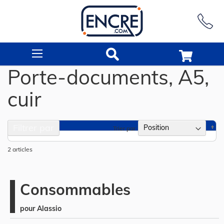
Rechercher
Porte-documents, A5,
cuir
Filtrer par
Pa
Trier par
or
dé
2
articles
Consommables
pour Alassio