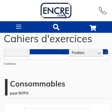
Rechercher
Cahiers d'exercices
Filtrer par
Pa
Trier par
or
dé
4
articles
Consommables
pour ROTH