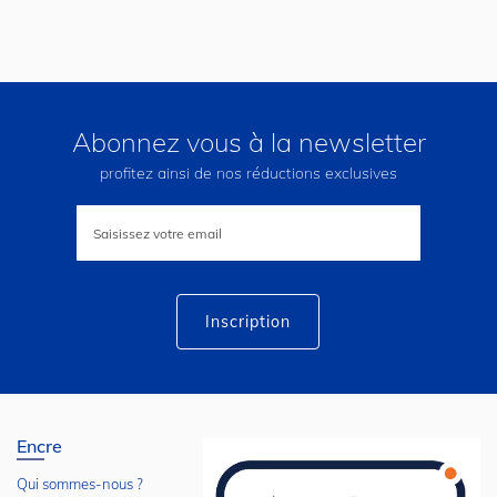
Abonnez vous à la newsletter
profitez ainsi de nos réductions exclusives
Inscription
à
notre
lettre
d’information
:
Inscription
Encre
Qui sommes-nous ?