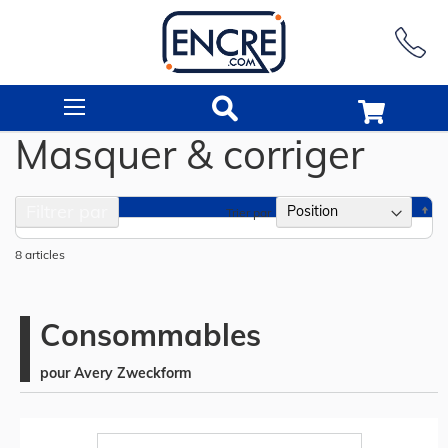
Rechercher
Masquer & corriger
Filtrer par
Pa
Trier par
or
dé
8
articles
Consommables
pour Avery Zweckform