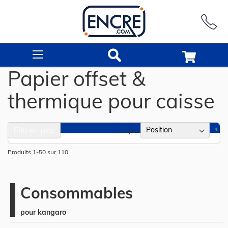
Rechercher
Papier offset &
thermique pour caisse
Filtrer par
Pa
Trier par
or
dé
Produits
1
-
50
sur
110
Consommables
pour kangaro