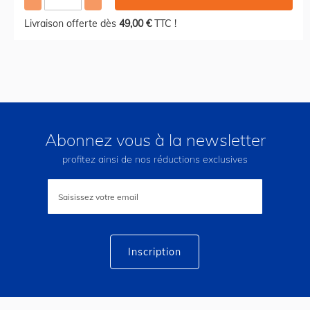
Livraison offerte dès
49,00 €
TTC !
Abonnez vous à la newsletter
profitez ainsi de nos réductions exclusives
Inscription
à
notre
lettre
d’information
:
Inscription