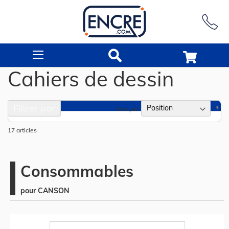
Rechercher
Cahiers de dessin
Filtrer par
Pa
Trier par
or
dé
17
articles
Consommables
pour CANSON