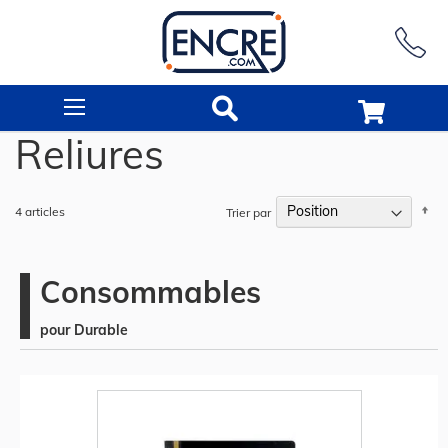
Rechercher
Reliures
Pa
4
articles
Trier par
or
dé
Consommables
pour Durable