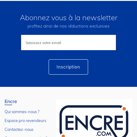
Abonnez vous à la newsletter
profitez ainsi de nos réductions exclusives
Inscription
à
notre
lettre
d’information
:
Inscription
Encre
Qui sommes-nous ?
Espace pro revendeurs
Contactez-nous