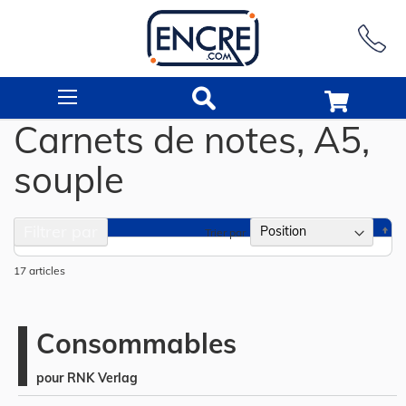
Rechercher
Carnets de notes, A5,
souple
Filtrer par
Pa
Trier par
or
dé
17
articles
Consommables
pour RNK Verlag