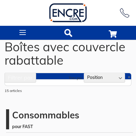
Rechercher
Boîtes avec couvercle
rabattable
Filtrer par
Pa
Trier par
or
dé
15
articles
Consommables
pour FAST