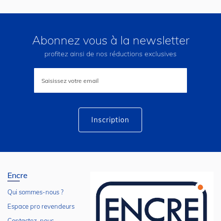
Abonnez vous à la newsletter
profitez ainsi de nos réductions exclusives
Inscription
à
notre
lettre
d’information
:
Inscription
Encre
Qui sommes-nous ?
Espace pro revendeurs
Contactez-nous