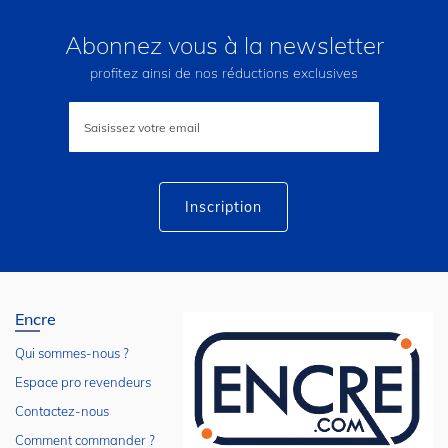
Abonnez vous à la newsletter
profitez ainsi de nos réductions exclusives
Inscription
à
notre
lettre
d’information
:
Inscription
Encre
Qui sommes-nous ?
Espace pro revendeurs
Contactez-nous
Comment commander ?