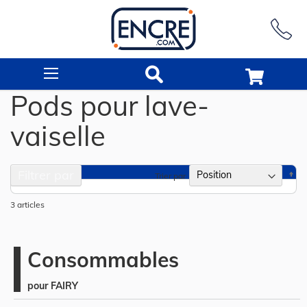
Rechercher
Pods pour lave-
vaiselle
Filtrer par
Pa
Trier par
or
dé
3
articles
Consommables
pour FAIRY