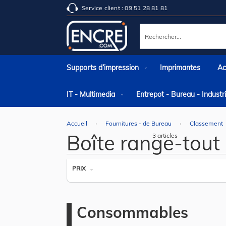
Service client : 09 51 28 81 81
Rechercher
Supports d’impression
Imprimantes
Ac
IT - Multimedia
Entrepot - Bureau - Indust
Accueil
Fournitures - de Bureau
Classement
Boîte range-tout
3
articles
PRIX
Consommables