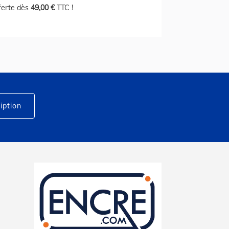
fferte dès
49,00 €
TTC !
iption