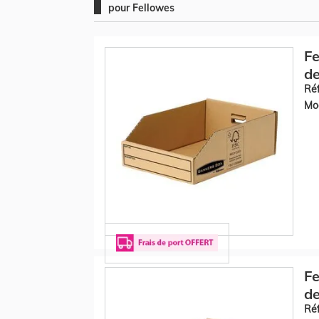
pour Fellowes
F
de
Réf
Mod
F
de
Réf