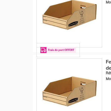
Mod
F
de
Réf
Mod