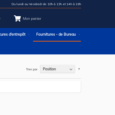
Du lundi au Vendredi de 10h à 13h et 14h à 18h
e
Mon panier
tures d’entrepôt
Fournitures - de Bureau
Par
Trier par
ordre
décroissant