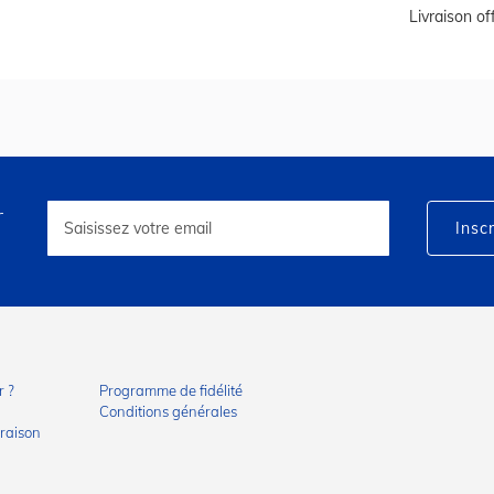
Livraison o
r
Inscription
à
Inscr
notre
lettre
d’information
:
 ?
Programme de fidélité
Conditions générales
vraison