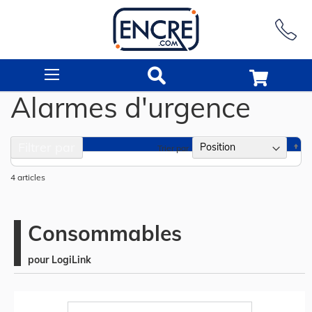
Rechercher
Alarmes d'urgence
Filtrer par
Pa
Trier par
or
dé
4
articles
Consommables
pour LogiLink