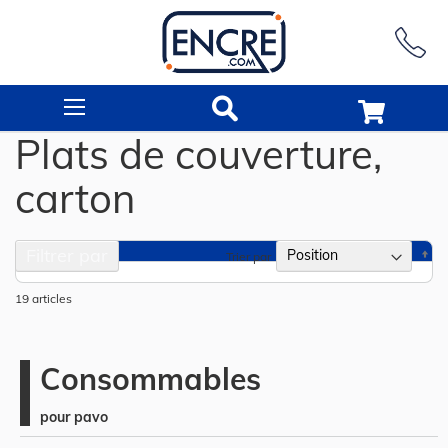
Rechercher
Plats de couverture,
carton
Filtrer par
Pa
Trier par
or
dé
19
articles
Consommables
pour pavo