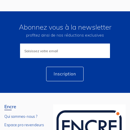
Abonnez vous à la newsletter
profitez ainsi de nos réductions exclusives
Inscription
à
notre
lettre
d’information
:
Inscription
Encre
Qui sommes-nous ?
Espace pro revendeurs