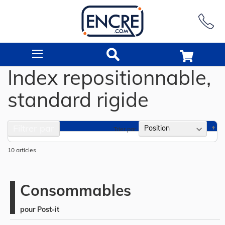
Rechercher
Index repositionnable,
standard rigide
Filtrer par
Pa
Trier par
or
dé
10
articles
Consommables
pour Post-it