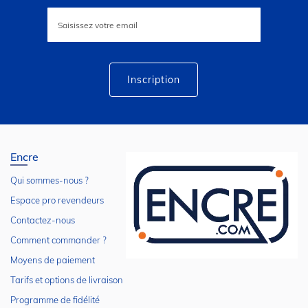
Inscription
à
notre
lettre
d’information
:
Inscription
Encre
Qui sommes-nous ?
Espace pro revendeurs
Contactez-nous
Comment commander ?
Moyens de paiement
Tarifs et options de livraison
Programme de fidélité