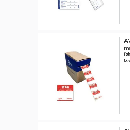
AV
m
Réf
Mod