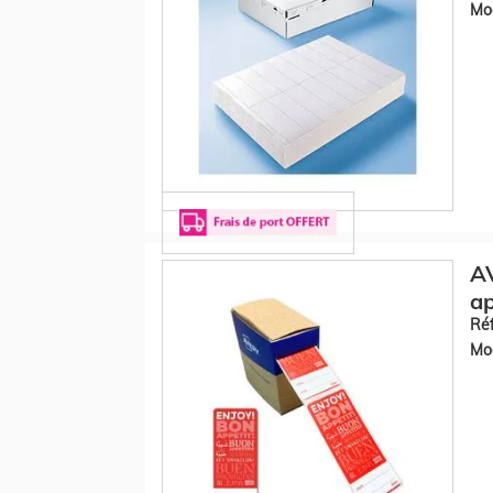
Mod
AV
ap
Réf
Mod