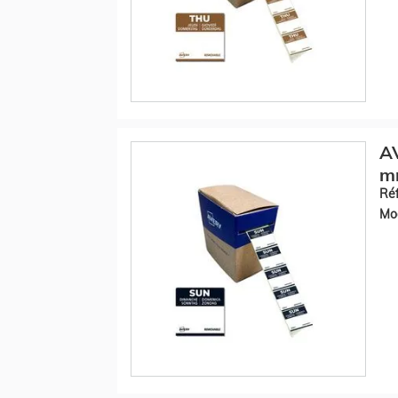
AV
mm
Réf
Mod