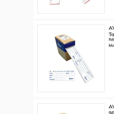
AV
Ta
Réf
Mod
A
98