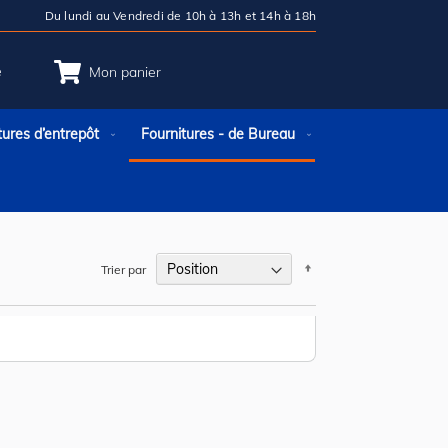
Du lundi au Vendredi de 10h à 13h et 14h à 18h
e
Mon panier
tures d’entrepôt
Fournitures - de Bureau
Par
Trier par
ordre
décroissant