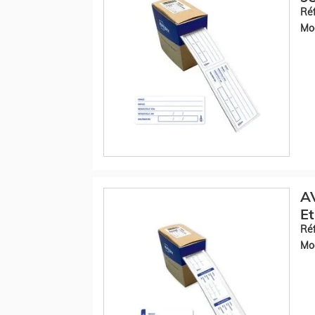
Réf
Mod
AV
Et
Réf
Mod