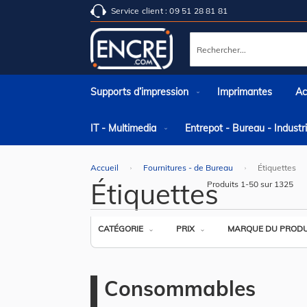
Service client : 09 51 28 81 81
Rechercher
Supports d’impression
Imprimantes
Ac
IT - Multimedia
Entrepot - Bureau - Indust
Accueil
Fournitures - de Bureau
Étiquettes
Étiquettes
Produits
1
-
50
sur
1325
CATÉGORIE
PRIX
MARQUE DU PRODU
Consommables