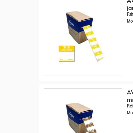
AV
ja
Réf
Mod
AV
m
Réf
Mod