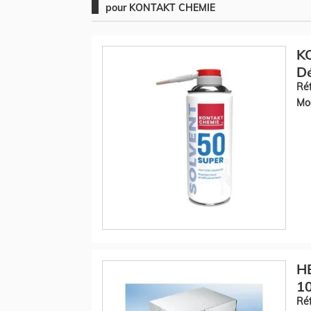
pour KONTAKT CHEMIE
K
Dé
Réf
Mod
HE
10
Réf