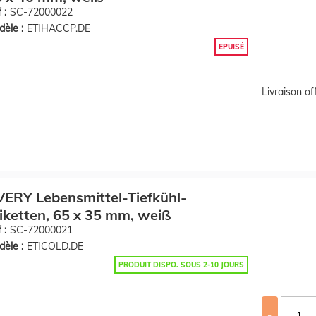
 :
SC-72000022
èle :
ETIHACCP.DE
EPUISÉ
Livraison o
ERY Lebensmittel-Tiefkühl-
iketten, 65 x 35 mm, weiß
 :
SC-72000021
èle :
ETICOLD.DE
PRODUIT DISPO. SOUS 2-10 JOURS
-