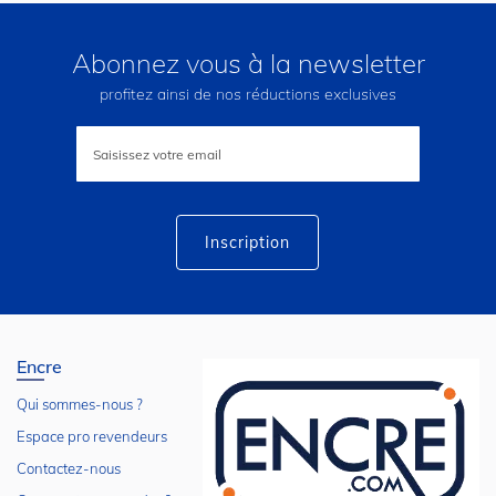
Abonnez vous à la newsletter
profitez ainsi de nos réductions exclusives
Inscription
à
notre
lettre
d’information
:
Inscription
Encre
Qui sommes-nous ?
Espace pro revendeurs
Contactez-nous