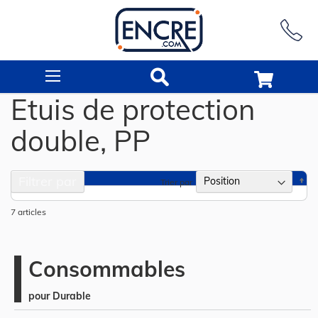
Rechercher
Etuis de protection
double, PP
Filtrer par
Pa
Trier par
or
dé
7
articles
Consommables
pour Durable