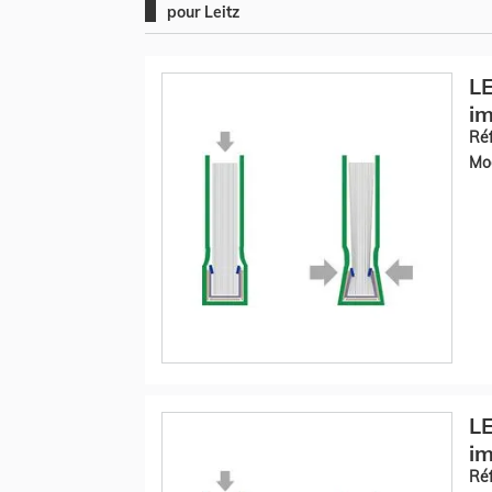
pour Leitz
LE
im
Réf
Mod
LE
im
Réf