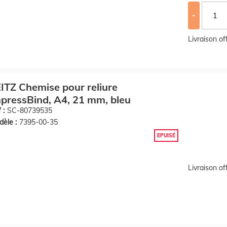
-
Livraison o
ITZ Chemise pour reliure
pressBind, A4, 21 mm, bleu
 :
SC-80739535
èle :
7395-00-35
EPUISÉ
Livraison o