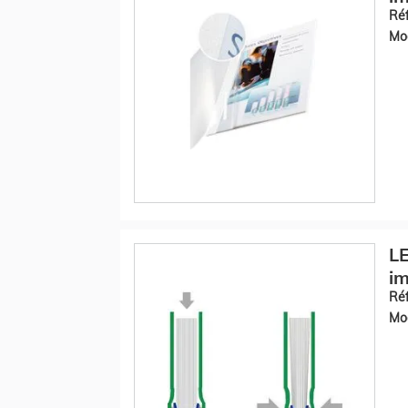
Réf
Mod
LE
im
Réf
Mod