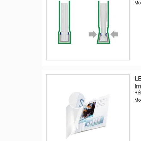
Mod
LE
im
Réf
Mod