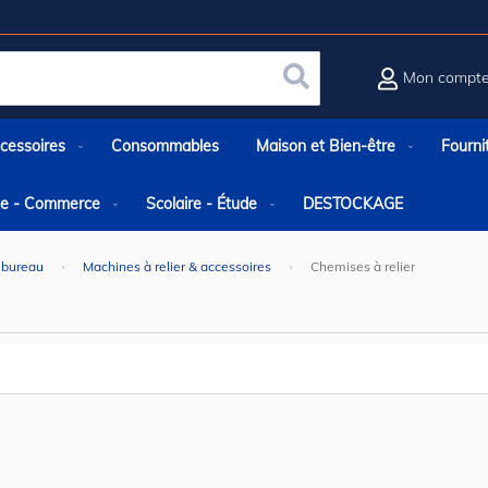
Mon compt
Rechercher
cessoires
Consommables
Maison et Bien-être
Fourni
rie - Commerce
Scolaire - Étude
DESTOCKAGE
 bureau
Machines à relier & accessoires
Chemises à relier