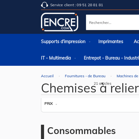
Service client : 09 51 28 81 81
Rechercher
Supports d’impression
Imprimantes
Ac
IT - Multimedia
Entrepot - Bureau - Indust
Accueil
Fournitures - de Bureau
Machines de
Chemises à relier
21
articles
PRIX
Consommables