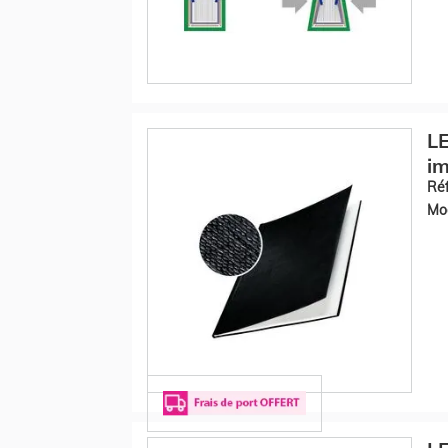
LE
im
Réf
Mod