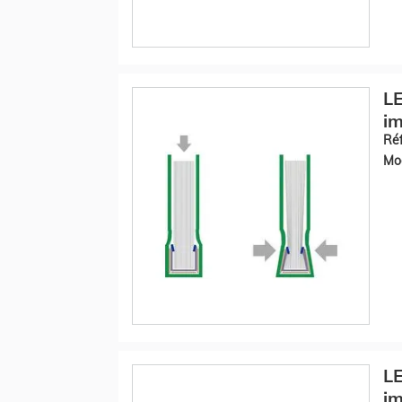
LE
im
Réf
Mod
LE
im