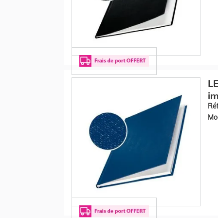
LE
im
Réf
Mod