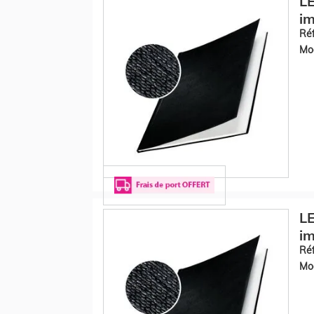
LE
im
Réf
Mod
LE
im
Réf
Mod