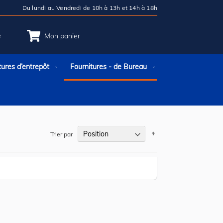
Du lundi au Vendredi de 10h à 13h et 14h à 18h
e
Mon panier
tures d’entrepôt
Fournitures - de Bureau
Par
Trier par
ordre
décroissant